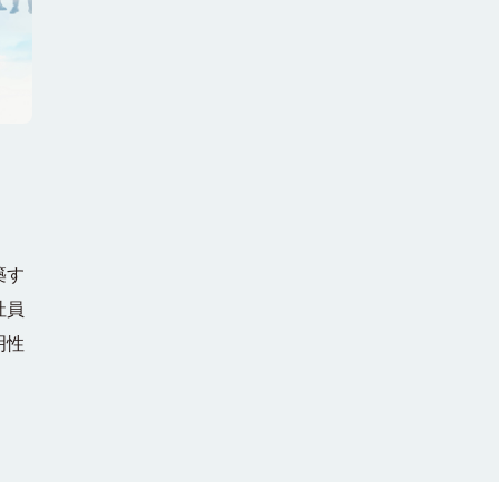
築す
社員
明性