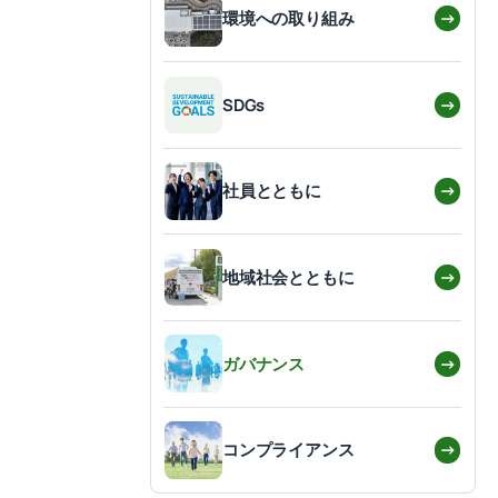
→
環境への取り組み
→
SDGs
→
社員とともに
→
地域社会とともに
→
ガバナンス
→
コンプライアンス