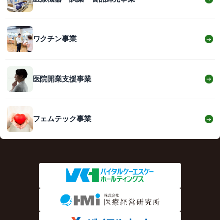
ワクチン事業
→
医院開業支援事業
→
フェムテック事業
→