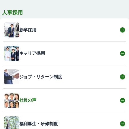
人事採用
新卒採用
→
キャリア採用
→
ジョブ・リターン制度
→
社員の声
→
福利厚生・研修制度
→