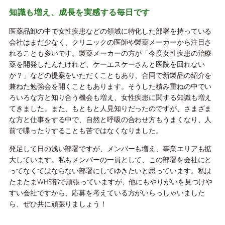
知識も増え、成長を実感する毎日です
医薬品卸の中で女性疾患などの領域に特化した部署を持っている
会社はまだ少なく、クリニックの医師や製薬メーカーから注目さ
れることも多いです。製薬メーカーの方が「今度女性疾患の治療
薬を開発したんだけれど、ケーエスケーさんと医院を回れない
か？」などの提案をいただくこともあり、合同で新製品の紹介を
兼ねた勉強会を開くこともあります。そうした積み重ねの中でい
ろいろな方と知り合う機会も増え、女性疾患に関する知識も増え
てきました。また、もともと人見知りだったのですが、さまざま
な方と仕事をする中で、自然と呼吸の合わせ方もうまくなり、人
前で喋ったりすることも苦ではなくなりました。
発足して日の浅い部署ですが、メンバーも増え、事業エリアも拡
大しています。私もメンバーの一員として、この部署を会社にと
ってなくてはならない部署にしてゆきたいと思っています。私は
たまたまWHS部で頑張っていますが、他にもやりがいを見つけや
すい会社ですから、応募を考えている方がいらっしゃいました
ら、ぜひ共に頑張りましょう！