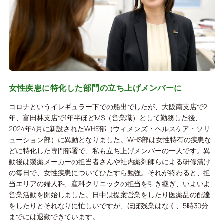
女性疾患に特化した部門の立ち上げメンバーに
コロナというイレギュラー下での船出でしたが、大阪南支店で2
年、富田林支店で1年半ほどMS（営業職）として勤務した後、
2024年4月に新設されたWHS部（ウィメンズ・ヘルスケア・ソリ
ューション部）に異動となりました。WHS部は女性特有の疾患な
どに特化した専門部署で、私も立ち上げメンバーの一人です。異
動後は製薬メーカーの担当者さんや社内薬剤師らによる研修漬け
の毎日で、女性疾患についてひたすら勉強。それが終わると、担
当エリアの婦人科、産科クリニックの担当を引き継ぎ、いよいよ
営業活動を開始しました。日中は提案営業をしたり医薬品の配達
をしたりとそれなりに忙しいですが、ほぼ残業はなく、5時30分
までには退勤できています。