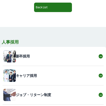
Back List
人事採用
新卒採用
→
キャリア採用
→
ジョブ・リターン制度
→