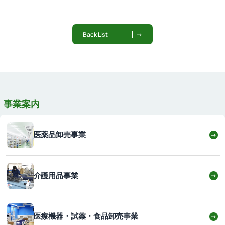
Back List
→
事業案内
医薬品卸売事業
→
介護用品事業
→
医療機器・試薬・食品卸売事業
→