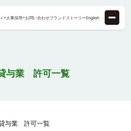
+
+
ィ
人事採用
お問い合わせ
ブランドストーリー
English
貸与業 許可一覧
貸与業 許可一覧