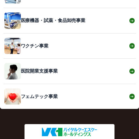
医療機器・試薬・食品卸売事業
→
ワクチン事業
→
医院開業支援事業
→
フェムテック事業
→