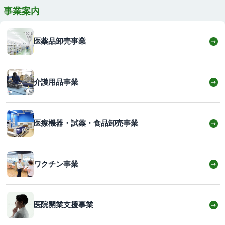
事業案内
医薬品卸売事業
→
介護用品事業
→
医療機器・試薬・食品卸売事業
→
ワクチン事業
→
医院開業支援事業
→