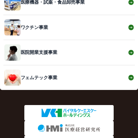
医療機器・試薬・食品卸売事業
→
ワクチン事業
→
医院開業支援事業
→
フェムテック事業
→