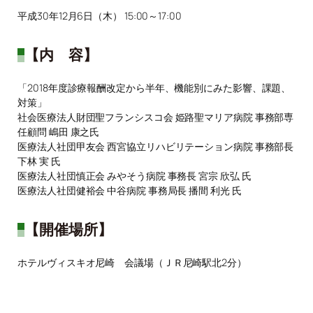
平成30年12月6日（木） 15:00～17:00
【内 容】
「2018年度診療報酬改定から半年、機能別にみた影響、課題、
対策」
社会医療法人財団聖フランシスコ会 姫路聖マリア病院 事務部専
任顧問 嶋田 康之氏
医療法人社団甲友会 西宮協立リハビリテーション病院 事務部長
下林 実 氏
医療法人社団慎正会 みやそう病院 事務長 宮宗 欣弘 氏
医療法人社団健裕会 中谷病院 事務局長 播間 利光 氏
【開催場所】
ホテルヴィスキオ尼崎 会議場（ＪＲ尼崎駅北2分）