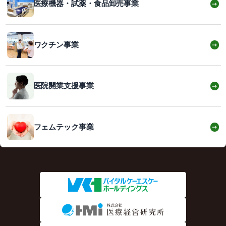
医療機器・試薬・食品卸売事業
→
ワクチン事業
→
医院開業支援事業
→
フェムテック事業
→