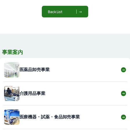
Back List
→
事業案内
医薬品卸売事業
→
介護用品事業
→
医療機器・試薬・食品卸売事業
→