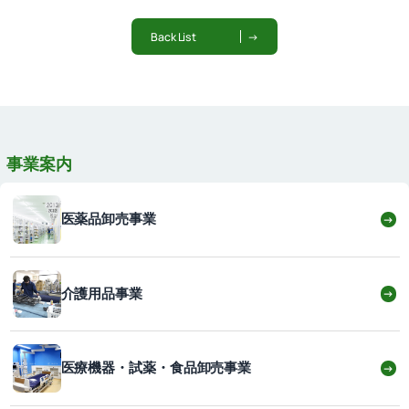
Back List
→
事業案内
医薬品卸売事業
→
介護用品事業
→
医療機器・試薬・食品卸売事業
→